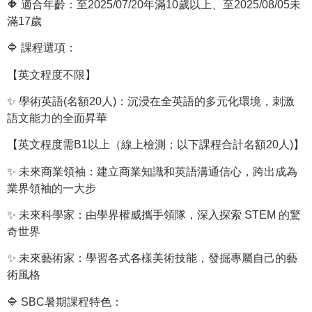
🔶 適合年齡：至2025/07/20年滿10歲以上、至2025/08/05未
滿17歲
🔷 課程選項：
【英文程度不限】
✨ 學術英語(名額20人)：沉浸在全英語的多元化環境，刺激
語文能力的全面昇華
【英文程度需B1以上（線上檢測；以下課程合計名額20人)】
✨ 未來商業領袖：建立商業知識和英語溝通信心，跨出成為
業界領袖的一大步
✨ 未來科學家：由學界權威攜手領隊，深入探索 STEM 的驚
奇世界
✨ 未來藝術家：學習各式各樣美術技能，發掘專屬自己的藝
術風格
🔷 SBC暑期課程特色：