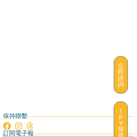
立
即
諮
詢
I
保持聯繫
F
Y
立
簡
訂閱電子報
即
章