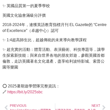
✨ 英國品質第一的夏季學校
英國文化協會滿級分評價
2018-2024年，連獲英語教育指標月刊 EL Gazette的 “Centre
of Excellence”（卓越中心）認可
✨ 1:4超高師生比，超越傳統的未來導向教學課程
✨ 超充實的活動：體育活動、表演藝術、科技專題等，讓學
生探索新技能；與來自世界各地的朋友郊遊，參觀英國首都
倫敦，走訪英國著名文化遺產，盡享哈利波特影城、索普公
園等樂園
⭕️ 2025暑期遊學營隊完整資訊：
🔗
https://bit.ly/2025sbc
PREVIOUS
NEXT
Arise Global Education 一擇國際教育 2025 暑期遊學營隊資訊
以學測為跳板：最後衝刺，進入世界名校的機會別錯過！