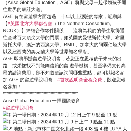
（Arise Global Education，AGE）將與父母一起帶領孩子通
往世界的康莊大道。
AGE 有在留遊學方面超過二十年以上經驗的專家，近期與
【
#英國北方大學聯合會
（The Northern Consortium,
NCUK）】締結合作夥伴關係───這將為我們的學生取得通
往全球百大頂尖大學的門票，如英國的曼徹斯特大學、布里
斯托大學、澳洲的西澳大學、RMIT、加拿大的阿爾伯塔大學
以及紐西蘭的奧克蘭大學等世界知名學府。
AGE 即將舉辦留遊學說明會，若您正在思考孩子未來的出
路，或煩惱找不到能夠信賴的留 遊學機構，甚至準備支付高
昂的諮詢費用，卻不知道應該詢問哪些重點，都可以報名參
加 AGE 的留遊學說明會，
#首次說明會全程免費
，歡迎您報
名參加！
*******************************************
Arise Global Education 一擇國際教育
#留遊學說明會
第一場日期：2024 年 10 月 12 日上午 9 點至 11 點
第二場日期：2024 年 11 月 9 日上午 9 點至 11 點
地點：新北市林口區文化北路一段 498 號 4 樓 LUYA 大