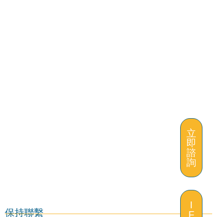
立
即
諮
詢
I
保持聯繫
F