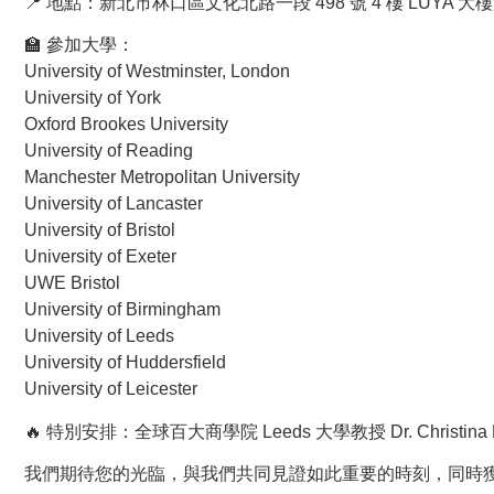
📍 地點：新北市林口區文化北路一段 498 號 4 樓 LUYA 大
🏫 參加大學：
University of Westminster, London
University of York
Oxford Brookes University
University of Reading
Manchester Metropolitan University
University of Lancaster
University of Bristol
University of Exeter
UWE Bristol
University of Birmingham
University of Leeds
University of Huddersfield
University of Leicester
🔥 特別安排：全球百大商學院 Leeds 大學教授 Dr. Christina 
我們期待您的光臨，與我們共同見證如此重要的時刻，同時獲