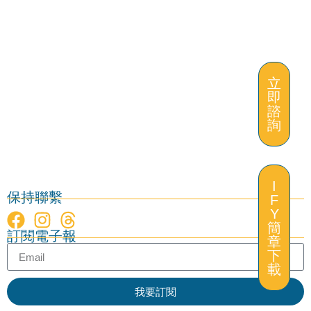
立
即
諮
詢
I
保持聯繫
F
Y
立
簡
訂閱電子報
即
章
諮
下
詢
載
我要訂閱