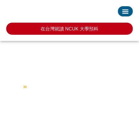
首頁
服務項目
最新消息
常見問題
預約諮詢
在台灣就讀 NCUK 大學預科
聯絡我們
回到首頁
聯絡我們