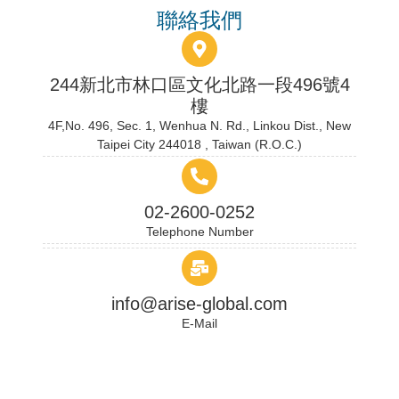
聯絡我們
244新北市林口區文化北路一段496號4
樓
4F,No. 496, Sec. 1, Wenhua N. Rd., Linkou Dist., New
Taipei City 244018 , Taiwan (R.O.C.)
02-2600-0252
Telephone Number
info@arise-global.com
E-Mail