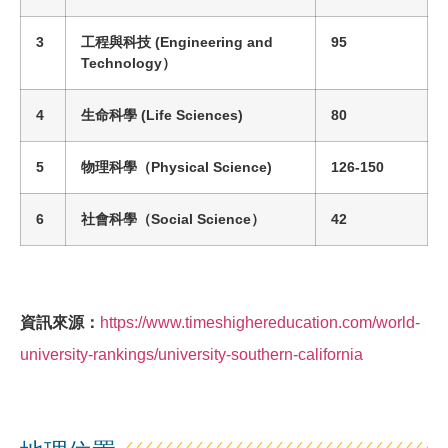
3
工程與科技
(
Engineering and
95
Technology
）
4
生命科學
(
Life Sciences
)
80
5
物理科學
（
Physical Science
)
126-150
6
社會科學
（
Social Science
）
42
資訊來源：
https://www.timeshighereducation.com/world-
university-rankings/university-southern-california