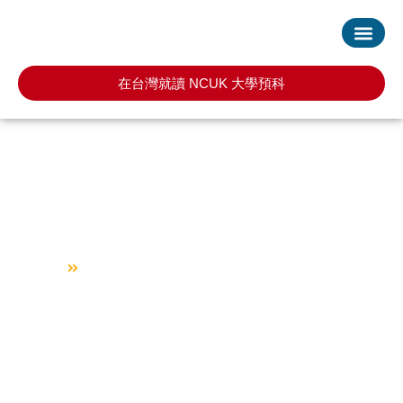
首頁
服務項目
最新消息
常見問題
預約諮詢
在台灣就讀 NCUK 大學預科
南加州大學 University of
Southern California
回到首頁
南加州大學 University of Southern California