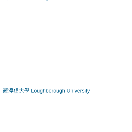
羅浮堡大學 Loughborough University