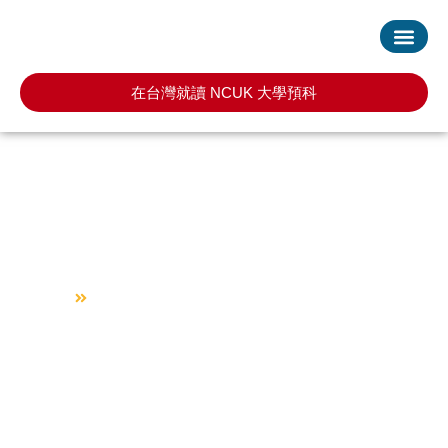
首頁
服務項目
最新消息
常見問題
預約諮詢
在台灣就讀 NCUK 大學預科
哈佛大學Harvard
University
回到首頁
哈佛大學Harvard University