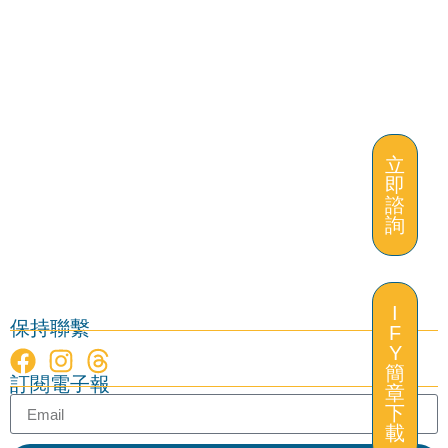
立
即
諮
詢
I
保持聯繫
F
Y
立
簡
訂閱電子報
即
章
諮
下
詢
載