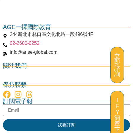
AGE一擇國際教育
244新北市林口區文化北路一段496號4F
02-2600-0252
info@arise-global.com
立
即
關注我們
諮
詢
保持聯繫
I
訂閱電子報
F
Y
立
簡
即
章
我要訂閱
諮
下