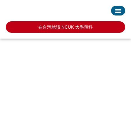
首頁
服務項目
最新消息
常見問題
預約諮詢
在台灣就讀 NCUK 大學預科
留學顧問
― Admission Counselling ―