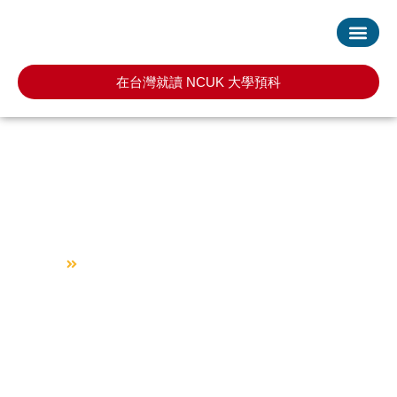
首頁
服務項目
最新消息
常見問題
預約諮詢
在台灣就讀 NCUK 大學預科
渥太華大學 University of
Ottawa
回到首頁
渥太華大學 University of Ottawa