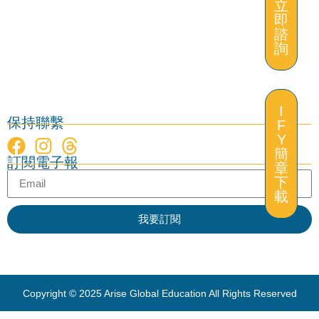
立
即
諮
詢
I
保持聯繫
F
Y
立
簡
訂閱電子報
即
章
諮
下
詢
載
我要訂閱
Copyright © 2025 Arise Global Education All Rights Reserved