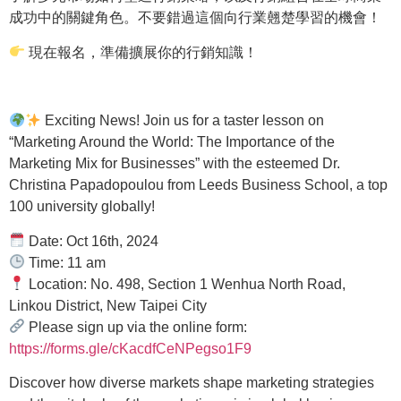
成功中的關鍵角色。不要錯過這個向行業翹楚學習的機會！
現在報名，準備擴展你的行銷知識！
Exciting News! Join us for a taster lesson on
“Marketing Around the World: The Importance of the
Marketing Mix for Businesses” with the esteemed Dr.
Christina Papadopoulou from Leeds Business School, a top
100 university globally!
Date: Oct 16th, 2024
Time: 11 am
Location: No. 498, Section 1 Wenhua North Road,
Linkou District, New Taipei City
Please sign up via the online form:
https://forms.gle/cKacdfCeNPegso1F9
Discover how diverse markets shape marketing strategies