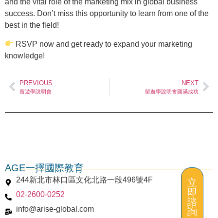
and the vital role of the marketing mix in global business
success. Don’t miss this opportunity to learn from one of the
best in the field!
RSVP now and get ready to expand your marketing
knowledge!
PREVIOUS
NEXT
留遊學說明會
留遊學說明會圓滿成功
AGE一擇國際教育
244新北市林口區文化北路一段496號4F
立
即
02-2600-0252
諮
info@arise-global.com
詢