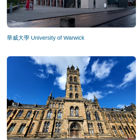
華威大學 University of Warwick