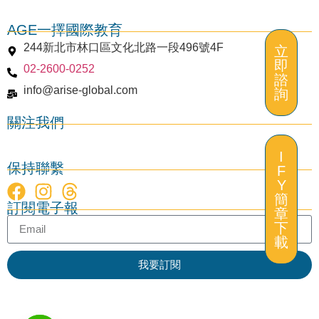
AGE一擇國際教育
244新北市林口區文化北路一段496號4F
立
即
02-2600-0252
諮
info@arise-global.com
詢
關注我們
I
保持聯繫
F
Y
立
簡
訂閱電子報
即
章
諮
下
詢
載
我要訂閱