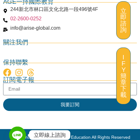
AGE一擇國際教育
244新北市林口區文化北路一段496號4F
立
即
02-2600-0252
諮
info@arise-global.com
詢
關注我們
I
保持聯繫
F
Y
立
簡
訂閱電子報
即
章
諮
下
詢
載
我要訂閱
立即線上諮詢
Copyright © 2025 Arise Global Education All Rights Reserved