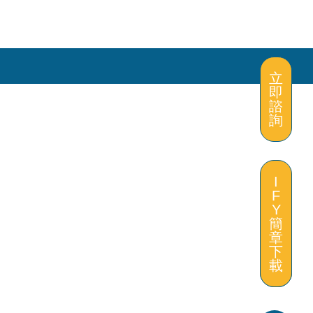
立
即
諮
詢
I
F
Y
立
簡
即
章
諮
下
詢
載