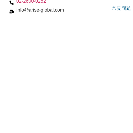
02-2600-0252
常見問題
info@arise-global.com