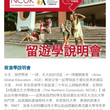
留遊學說明會
今天，我們帶來「一擇」天大的好消息：#一擇國際教育 （Arise
Global Education，AGE）將與父母一起帶領孩子通往世界的康莊
大道。 AGE 有在留遊學方面超過二十年以上經驗的專家，近期與
【#英國北方大學聯合會（The Northern Consortium, NCUK）】締
結合作夥伴關係───這將為我們的學生取得通往全球百大頂尖大學
的門票，如英國的曼徹斯特大學、布里斯托大學、澳洲的西澳大
學、RMIT、加拿大的阿爾伯塔大學以及紐西蘭的奧克蘭大學等世界