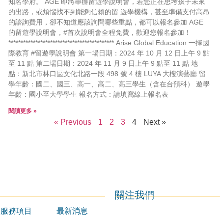
知名學府。 AGE 即將舉辦留遊學說明會，若您正在思考孩子未來
的出路，或煩惱找不到能夠信賴的留 遊學機構，甚至準備支付高昂
的諮詢費用，卻不知道應該詢問哪些重點，都可以報名參加 AGE
的留遊學說明會，#首次說明會全程免費，歡迎您報名參加！
******************************************* Arise Global Education 一擇國
際教育 #留遊學說明會 第一場日期：2024 年 10 月 12 日上午 9 點
至 11 點 第二場日期：2024 年 11 月 9 日上午 9 點至 11 點 地
點：新北市林口區文化北路一段 498 號 4 樓 LUYA 大樓演藝廳 留
學年齡：國二、國三、高一、高二、高三學生（含在台預科） 遊學
年齡：國小至大學學生 報名方式：請填寫線上報名表
閱讀更多 »
« Previous
1
2
3
4
Next »
關注我們
服務項目
最新消息