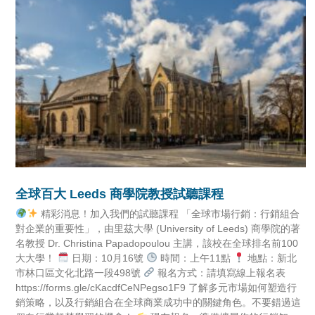
全球百大 Leeds 商學院教授試聽課程
精彩消息！加入我們的試聽課程 「全球市場行銷：行銷組合
對企業的重要性」，由里茲大學 (University of Leeds) 商學院的著
名教授 Dr. Christina Papadopoulou 主講，該校在全球排名前100
大大學！
日期：10月16號
時間：上午11點
地點：新北
市林口區文化北路一段498號
報名方式：請填寫線上報名表
https://forms.gle/cKacdfCeNPegso1F9 了解多元市場如何塑造行
銷策略，以及行銷組合在全球商業成功中的關鍵角色。不要錯過這