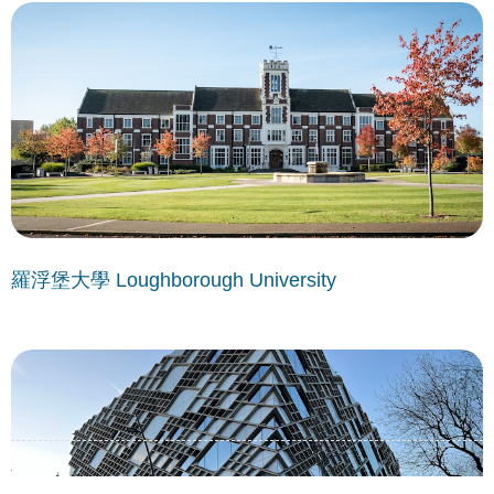
羅浮堡大學 Loughborough University