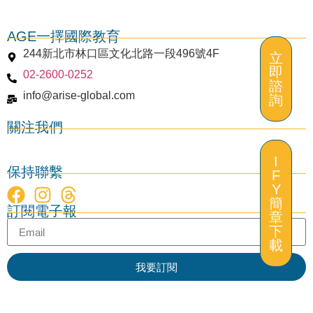
AGE一擇國際教育
244新北市林口區文化北路一段496號4F
立
即
02-2600-0252
謝菲爾德大學 University of Sheffield
諮
info@arise-global.com
詢
關注我們
I
保持聯繫
F
Y
立
簡
訂閱電子報
即
章
諮
下
詢
載
我要訂閱