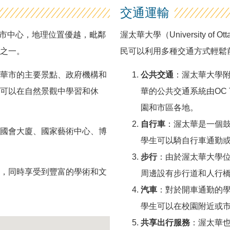
交通運輸
都渥太華市中心，地理位置優越，毗鄰
渥太華大學（University 
之一。
民可以利用多種交通方式輕鬆
華市的主要景點、政府機構和
公共交通
：渥太華大學附
可以在自然景觀中學習和休
華的公共交通系統由OC 
園和市區各地。
自行車
：渥太華是一個
國會大廈、國家藝術中心、博
學生可以騎自行車通勤
步行
：由於渥太華大學
，同時享受到豐富的學術和文
周邊設有步行道和人行
汽車
：對於開車通勤的
學生可以在校園附近或
共享出行服務
：渥太華也