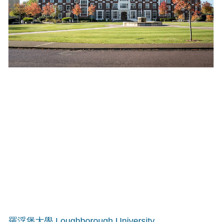
羅浮堡大學 Loughborough University