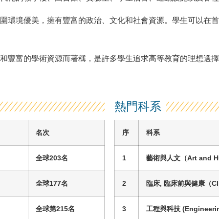
圍環境優美，擁有豐富的政治、文化和社會資源。學生可以在首
和豐富的學術資源而著稱，是許多學生追求高等教育的理想選擇
熱門科系
名次
序
科系
全球
203
名
1
藝術與人文
（
Art and 
全球
177
名
2
臨床, 臨床前與健康
（
Cl
全
球
第
215
名
3
工程與科技
(
Engineeri