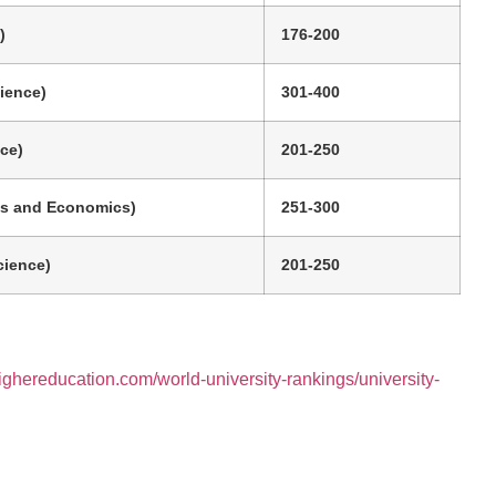
)
176-200
cience
)
301-400
ce)
201-250
 and Economics)
251-300
ience)
201-250
ighereducation.com/world-university-rankings/university-