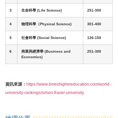
3
生命科學
(
Life Science
)
251-300
4
物理科學
（
Physical Science
)
301-400
5
社會科學 (Social Science)
126-150
6
商業與經濟學 (Business and
251-300
Economics)
資訊來源：
https://www.timeshighereducation.com/world-
university-rankings/simon-fraser-university