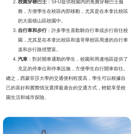
校園穿梭巴士
：SFU提供校園內的免費穿梭巴士服
務，方便學生在校區內部移動，尤其是在本拿比校區
的大面積山區校園中。
自行車和步行
：許多學生喜歡騎自行車或步行前往校
園，尤其是在本拿比校區和溫哥華校區周邊的自行車
道和步行路徑豐富。
汽車
：對於開車通勤的學生，校園和周邊地區提供了
充足的停車位和停車設施，方便學生自行開車前往。
總之，西蒙菲莎大學的交通便利程度高，學生可以根據自
己的喜好和實際情況選擇最適合的交通方式，輕鬆享受校
園生活和城市探險。