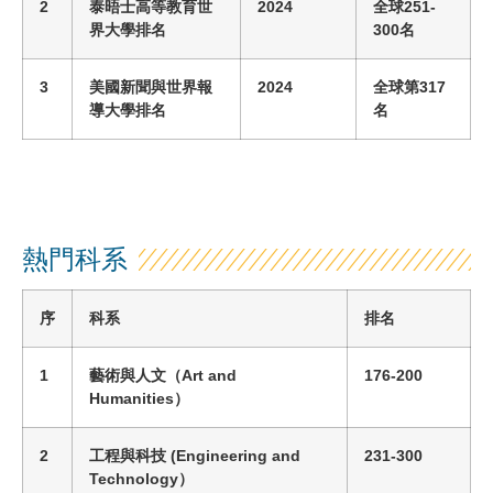
2
泰晤士高等教育世
2024
全球
251-
界大學排名
300
名
3
美國新聞與世界報
2024
全
球
第
317
導大學排名
名
熱門科系
序
科系
排名
1
藝術與人文
（
Art and
176-200
Humanities
）
2
工程與科技
(
Engineering and
231-300
Technology
）