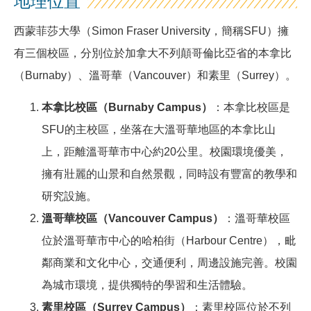
地理位置
西蒙菲莎大學（Simon Fraser University，簡稱SFU）擁
有三個校區，分別位於加拿大不列顛哥倫比亞省的本拿比
（Burnaby）、溫哥華（Vancouver）和素里（Surrey）。
本拿比校區（
Burnaby Campus
）
：本拿比校區是
SFU的主校區，坐落在大溫哥華地區的本拿比山
上，距離溫哥華市中心約20公里。校園環境優美，
擁有壯麗的山景和自然景觀，同時設有豐富的教學和
研究設施。
溫哥華校區（
Vancouver Campus
）
：溫哥華校區
位於溫哥華市中心的哈柏街（Harbour Centre），毗
鄰商業和文化中心，交通便利，周邊設施完善。校園
為城市環境，提供獨特的學習和生活體驗。
素里校區（
Surrey Campus
）
：素里校區位於不列