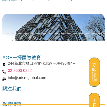
AGE一擇國際教育
244新北市林口區文化北路一段496號4F
立
即
02-2600-0252
謝菲爾德大學 University of Sheffield
諮
info@arise-global.com
詢
關注我們
I
保持聯繫
F