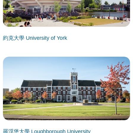
約克大學 University of York
羅浮堡大學 Loughborough University